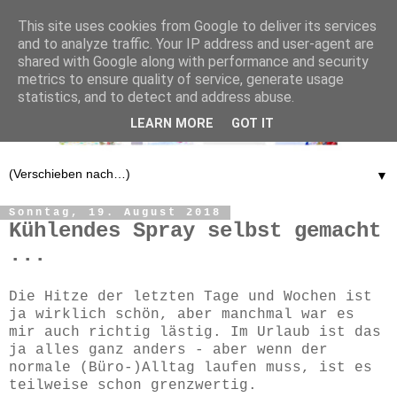
This site uses cookies from Google to deliver its services
and to analyze traffic. Your IP address and user-agent are
shared with Google along with performance and security
metrics to ensure quality of service, generate usage
statistics, and to detect and address abuse.
LEARN MORE
GOT IT
▼
Sonntag, 19. August 2018
Kühlendes Spray selbst gemacht
...
Die Hitze der letzten Tage und Wochen ist
ja wirklich schön, aber manchmal war es
mir auch richtig lästig. Im Urlaub ist das
ja alles ganz anders - aber wenn der
normale (Büro-)Alltag laufen muss, ist es
teilweise schon grenzwertig.