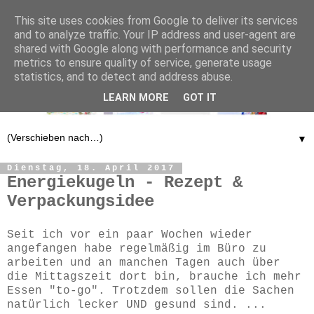
This site uses cookies from Google to deliver its services
and to analyze traffic. Your IP address and user-agent are
shared with Google along with performance and security
metrics to ensure quality of service, generate usage
statistics, and to detect and address abuse.
LEARN MORE
GOT IT
▼
Dienstag, 18. April 2017
Energiekugeln - Rezept &
Verpackungsidee
Seit ich vor ein paar Wochen wieder
angefangen habe regelmäßig im Büro zu
arbeiten und an manchen Tagen auch über
die Mittagszeit dort bin, brauche ich mehr
Essen "to-go". Trotzdem sollen die Sachen
natürlich lecker UND gesund sind. ...