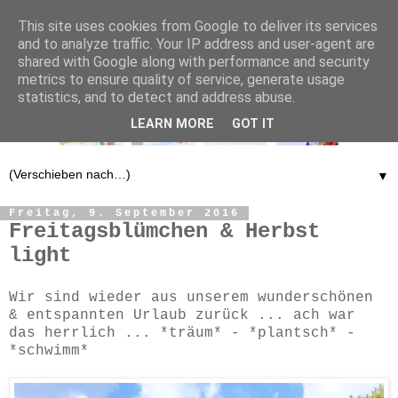
This site uses cookies from Google to deliver its services
and to analyze traffic. Your IP address and user-agent are
shared with Google along with performance and security
metrics to ensure quality of service, generate usage
statistics, and to detect and address abuse.
LEARN MORE
GOT IT
▼
Freitag, 9. September 2016
Freitagsblümchen & Herbst
light
Wir sind wieder aus unserem wunderschönen
& entspannten Urlaub zurück ... ach war
das herrlich ... *träum* - *plantsch* -
*schwimm*