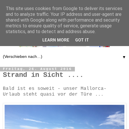
This site uses cookies from Google to deliver its services
and to analyze traffic. Your IP address and user-agent are
shared with Google along with performance and security
metrics to ensure quality of service, generate usage
statistics, and to detect and address abuse.
LEARN MORE
GOT IT
▼
Freitag, 26. August 2016
Strand in Sicht ....
Bald ist es soweit - unser Mallorca-
Urlaub steht quasi vor der Türe ...