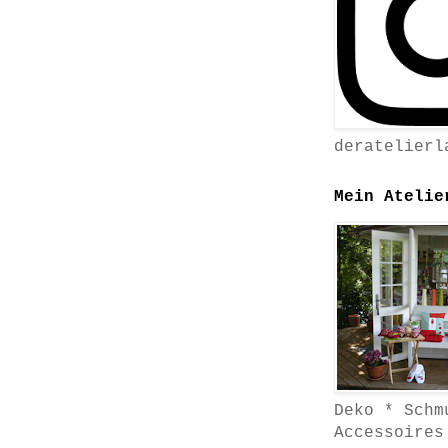
deratelierl
Mein Atelie
Deko * Schm
Accessoires