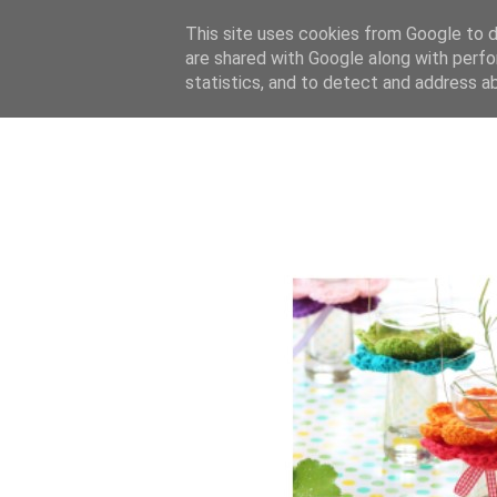
This site uses cookies from Google to de
are shared with Google along with perfo
statistics, and to detect and address a