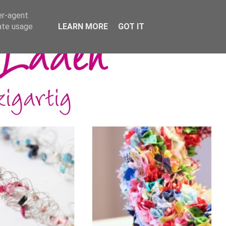
er-agent
rate usage
LEARN MORE
GOT IT