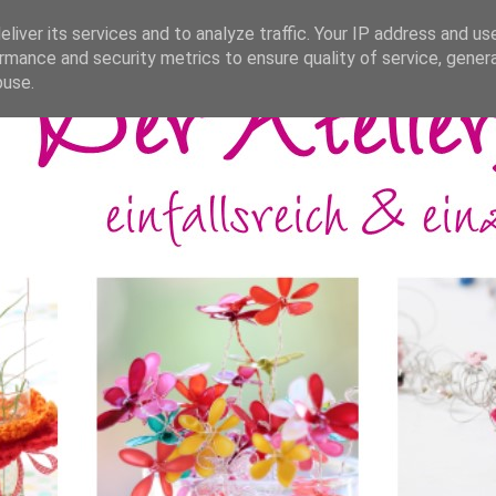
liver its services and to analyze traffic. Your IP address and us
rmance and security metrics to ensure quality of service, gene
buse.