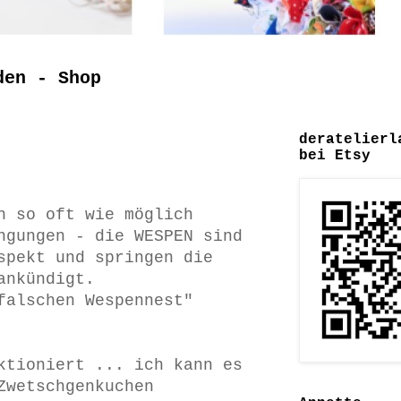
den - Shop
deratelierl
bei Etsy
h so oft wie möglich
ngungen - die WESPEN sind
spekt und springen die
ankündigt.
falschen Wespennest"
ktioniert ... ich kann es
Zwetschgenkuchen