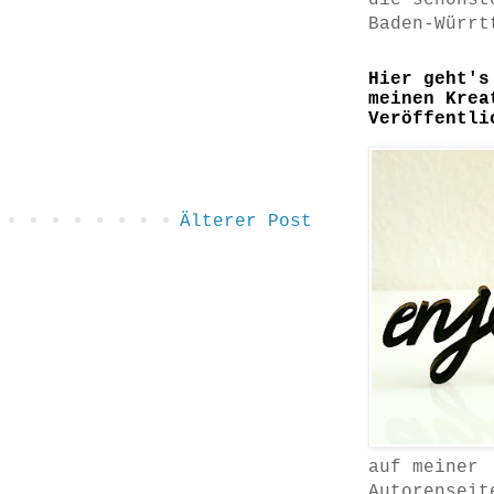
die schönst
Baden-Würrt
Hier geht's
meinen Krea
Veröffentli
Älterer Post
auf meiner
Autorenseit