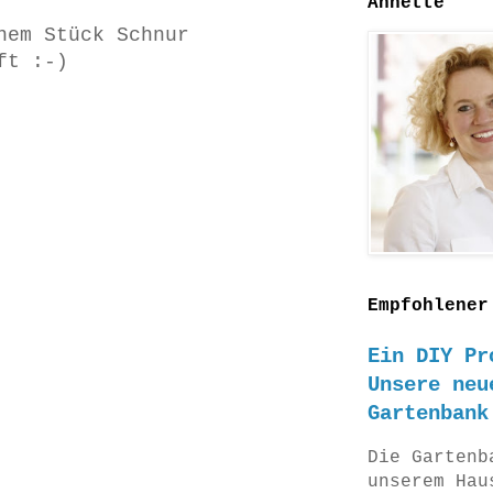
Annette
nem Stück Schnur
ft :-)
Empfohlener
Ein DIY Pr
Unsere neu
Gartenbank
Die Gartenb
unserem Hau