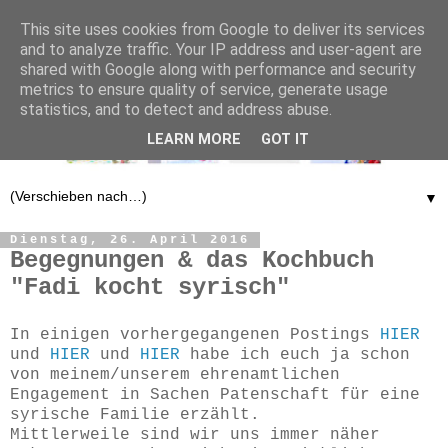
This site uses cookies from Google to deliver its services
and to analyze traffic. Your IP address and user-agent are
shared with Google along with performance and security
metrics to ensure quality of service, generate usage
statistics, and to detect and address abuse.
LEARN MORE
GOT IT
▼
Dienstag, 26. April 2016
Begegnungen & das Kochbuch
"Fadi kocht syrisch"
In einigen vorhergegangenen Postings
HIER
und
HIER
und
HIER
habe ich euch ja schon
von meinem/unserem ehrenamtlichen
Engagement in Sachen Patenschaft für eine
syrische Familie erzählt.
Mittlerweile sind wir uns immer näher