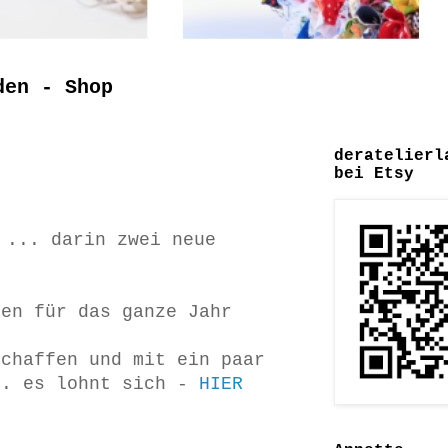
den - Shop
deratelierl
bei Etsy
... darin zwei neue
een für das ganze Jahr
schaffen und mit ein paar
.. es lohnt sich -
HIER