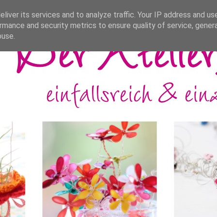
liver its services and to analyze traffic. Your IP address and us
rmance and security metrics to ensure quality of service, gene
buse.