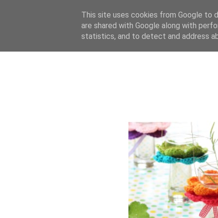
This site uses cookies from Google to de
are shared with Google along with perfo
statistics, and to detect and address a