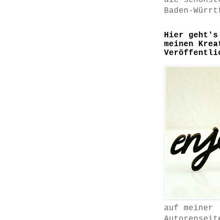
die schönst
Baden-Würrt
Hier geht's
meinen Krea
Veröffentli
auf meiner
Autorenseit