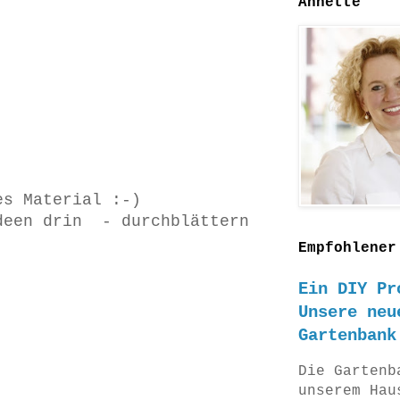
Annette
es Material :-)
deen drin - durchblättern
Empfohlener
Ein DIY Pr
Unsere neu
Gartenbank
Die Gartenb
unserem Hau