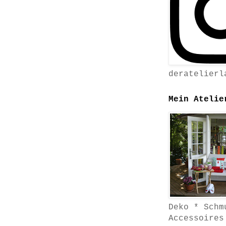
deratelierl
Mein Atelie
Deko * Schm
Accessoires