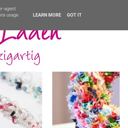
er-agent
rate usage
LEARN MORE
GOT IT