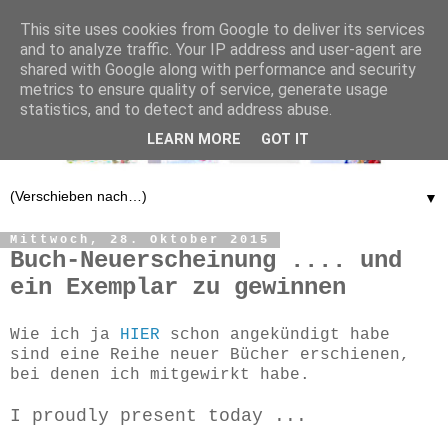
This site uses cookies from Google to deliver its services
and to analyze traffic. Your IP address and user-agent are
shared with Google along with performance and security
metrics to ensure quality of service, generate usage
statistics, and to detect and address abuse.
LEARN MORE
GOT IT
▼
Mittwoch, 28. Oktober 2015
Buch-Neuerscheinung .... und
ein Exemplar zu gewinnen
Wie ich ja
HIER
schon angekündigt habe
sind eine Reihe neuer Bücher erschienen,
bei denen ich mitgewirkt habe.
I proudly present today ...