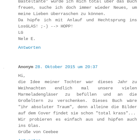
Basteltante" würde ich mich total über das Buch
freuen, suche ich doch immer wieder Neues, um
meine Lieben überraschen zu können.
Da hüpfe ich mit Anlauf und Hechtsprung ins
LosGLAS! ;-) --> HOPP!
LG
Nele E.
Antworten
Anonym
28. Oktober 2015 um 20:37
Hi,
die Idee meiner Tochter war dieses Jahr zu
Weihnachten endlich mal unsere vielen
Marmeladengläser zu befüllen und an die
Großeltern zu verschenken. Dieses Buch wäre
"ihr absoluter Traum", denn alleine die Bilder
auf dem Cover findet sie schon "total krass"...
Wir probieren es einfach aus und hüpfen auch
ins Glas.
Grüße von Ceebee