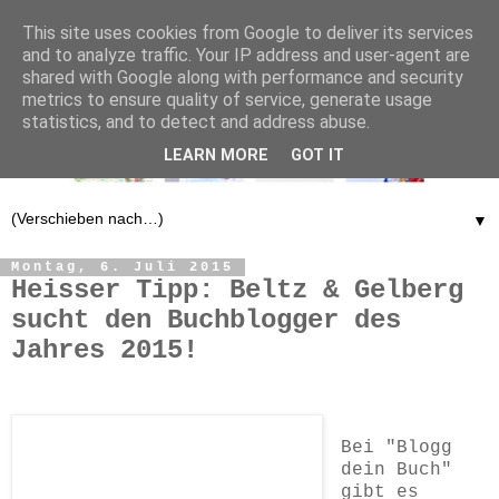
This site uses cookies from Google to deliver its services
and to analyze traffic. Your IP address and user-agent are
shared with Google along with performance and security
metrics to ensure quality of service, generate usage
statistics, and to detect and address abuse.
LEARN MORE
GOT IT
▼
Montag, 6. Juli 2015
Heisser Tipp: Beltz & Gelberg
sucht den Buchblogger des
Jahres 2015!
Bei "Blogg
dein Buch"
gibt es