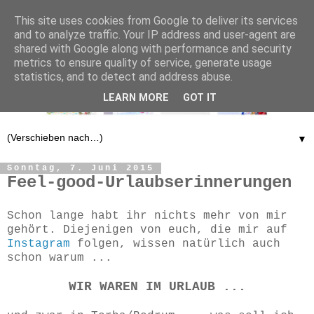
This site uses cookies from Google to deliver its services
and to analyze traffic. Your IP address and user-agent are
shared with Google along with performance and security
metrics to ensure quality of service, generate usage
statistics, and to detect and address abuse.
LEARN MORE
GOT IT
▼
Sonntag, 7. Juni 2015
Feel-good-Urlaubserinnerungen
Schon lange habt ihr nichts mehr von mir
gehört. Diejenigen von euch, die mir auf
Instagram
folgen, wissen natürlich auch
schon warum ...
WIR WAREN IM URLAUB ...