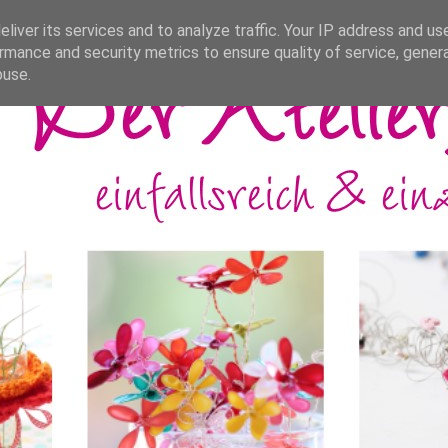
liver its services and to analyze traffic. Your IP address and us
rmance and security metrics to ensure quality of service, gene
buse.