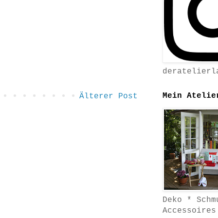
deratelierl
Mein Atelie
Älterer Post
Deko * Schm
Accessoires