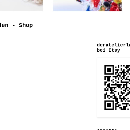
den - Shop
deratelierl
bei Etsy