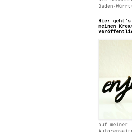
die schönst
Baden-Würrt
Hier geht's
meinen Krea
Veröffentli
auf meiner
Autorenseit