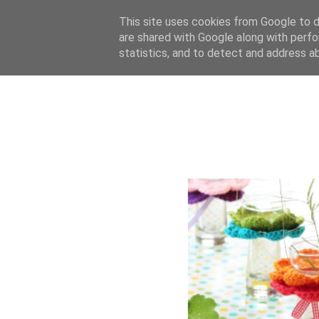
This site uses cookies from Google to de
are shared with Google along with perfo
statistics, and to detect and address a