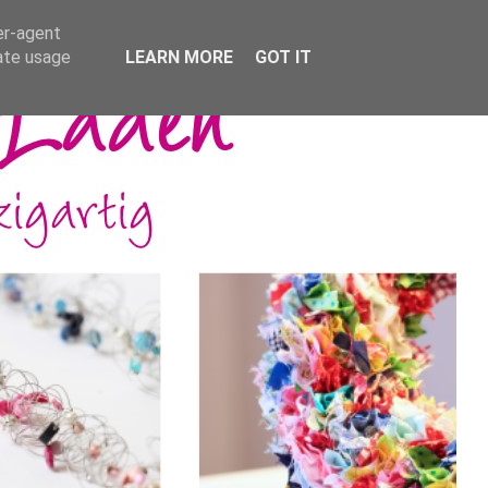
er-agent
rate usage
LEARN MORE
GOT IT