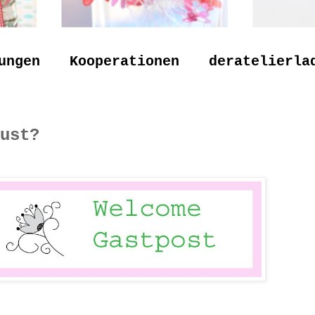
ungen
Kooperationen
deratelierla
ust?