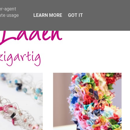
er-agent
rate usage
LEARN MORE
GOT IT