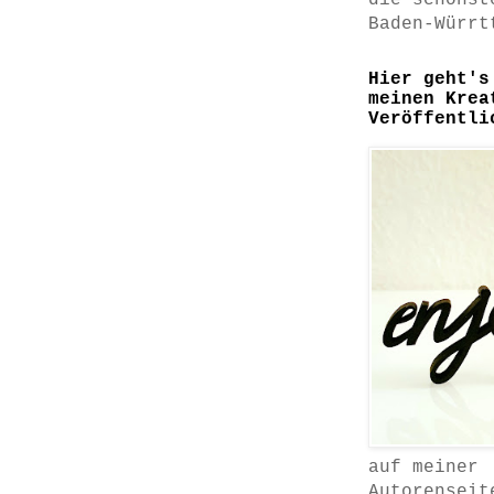
die schönst
Baden-Würrt
Hier geht's
meinen Krea
Veröffentli
auf meiner
Autorenseit