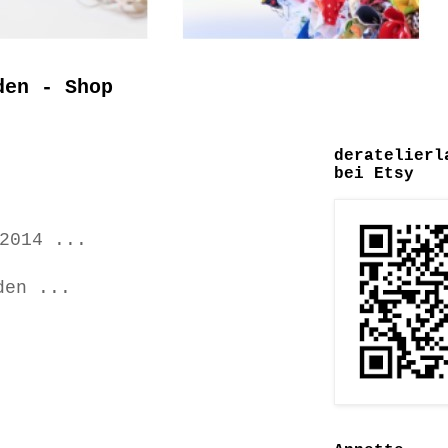
den - Shop
deratelierl
bei Etsy
2014 ...
den ...