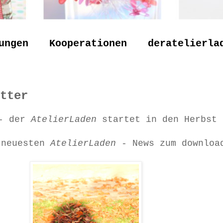
ungen
Kooperationen
deratelierla
tter
 - der
AtelierLaden
startet in den Herbst 
 neuesten
AtelierLaden
- News zum downloa