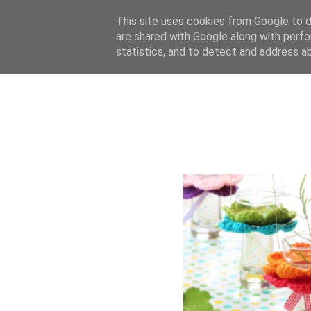
This site uses cookies from Google to de
are shared with Google along with perfo
statistics, and to detect and address a