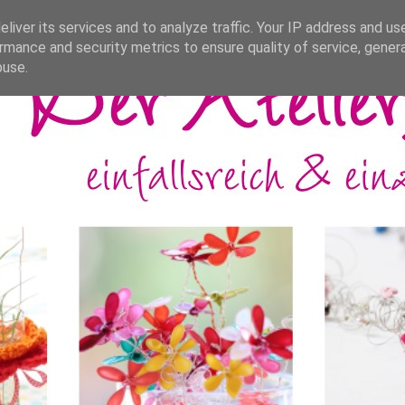
liver its services and to analyze traffic. Your IP address and us
rmance and security metrics to ensure quality of service, gene
buse.