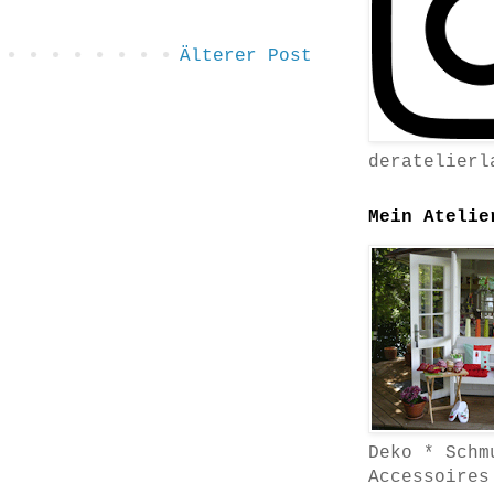
Älterer Post
deratelierl
Mein Atelie
Deko * Schm
Accessoires