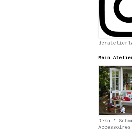
deratelierl
Mein Atelie
Deko * Schm
Accessoires