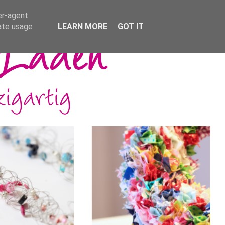
er-agent
rate usage
LEARN MORE
GOT IT