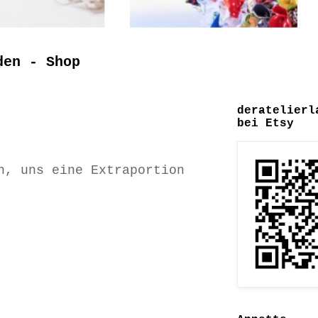
den - Shop
deratelierl
bei Etsy
n, uns eine Extraportion