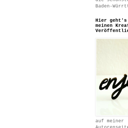
die schönst
Baden-Würrt
Hier geht's
meinen Krea
Veröffentli
auf meiner
Autorenseit