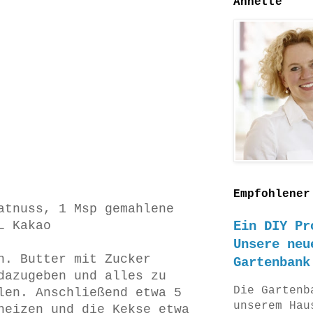
Annette
Empfohlener
atnuss, 1 Msp gemahlene
L Kakao
Ein DIY Pr
Unsere neu
n. Butter mit Zucker
Gartenbank
dazugeben und alles zu
Die Gartenb
len. Anschließend etwa 5
unserem Hau
heizen und die Kekse etwa