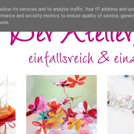
liver its services and to analyze traffic. Your IP address and us
rmance and security metrics to ensure quality of service, gene
buse.