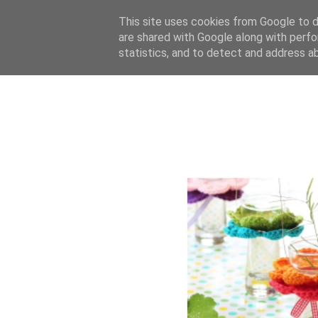
This site uses cookies from Google to de
are shared with Google along with perfo
statistics, and to detect and address a