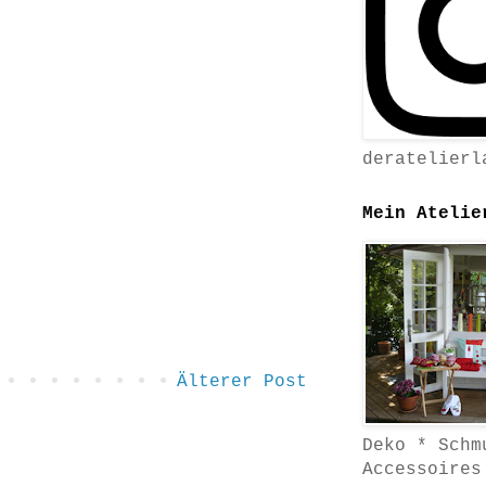
deratelierl
Mein Atelie
Älterer Post
Deko * Schm
Accessoires