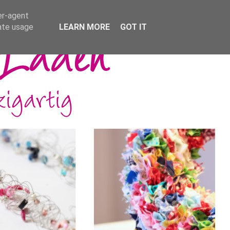
er-agent
rate usage
LEARN MORE
GOT IT