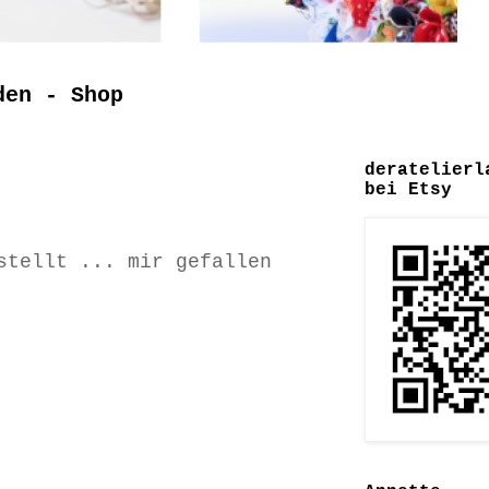
den - Shop
deratelierl
bei Etsy
tellt ... mir gefallen