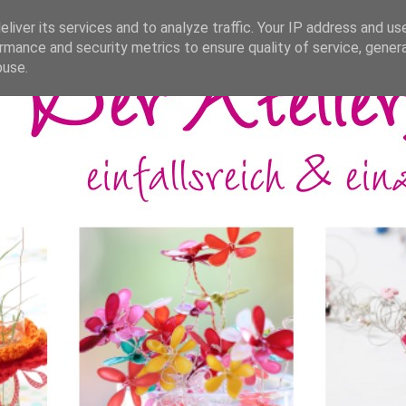
liver its services and to analyze traffic. Your IP address and us
rmance and security metrics to ensure quality of service, gene
buse.