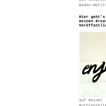
die schönst
Baden-Würrt
Hier geht's
meinen Krea
Veröffentli
auf meiner
Autorenseit