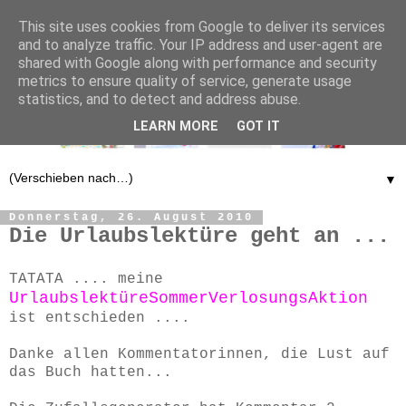
This site uses cookies from Google to deliver its services
and to analyze traffic. Your IP address and user-agent are
shared with Google along with performance and security
metrics to ensure quality of service, generate usage
statistics, and to detect and address abuse.
LEARN MORE
GOT IT
▼
Donnerstag, 26. August 2010
Die Urlaubslektüre geht an ...
TATATA .... meine
UrlaubslektüreSommerVerlosungsAktion
ist entschieden ....
Danke allen Kommentatorinnen, die Lust auf
das Buch hatten...