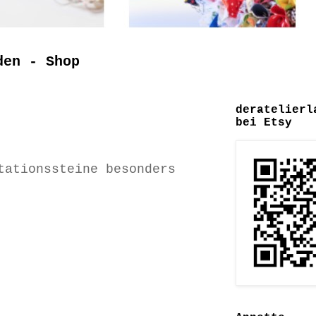
den - Shop
deratelierl
bei Etsy
tationssteine besonders