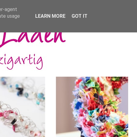
er-agent
rate usage
LEARN MORE
GOT IT