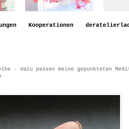
ungen
Kooperationen
deratelierla
eihe - dazu passen meine gepunkteten Medi
n