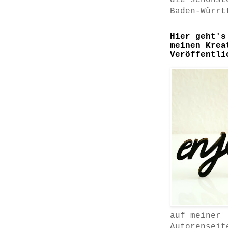
die schönst
Baden-Würrt
Hier geht's
meinen Krea
Veröffentli
auf meiner
Autorenseit