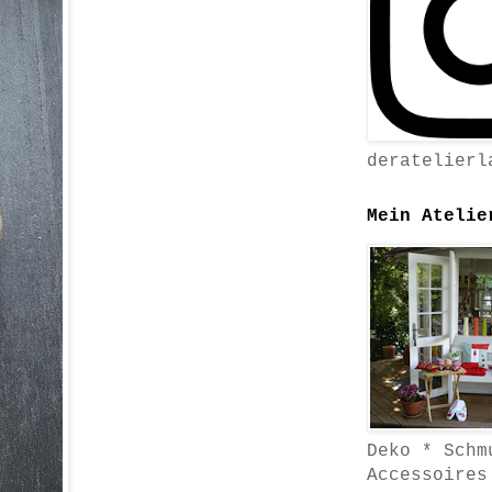
deratelierl
Mein Atelie
Deko * Schm
Accessoires