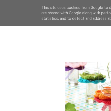
This site uses cookies from Google to de
are shared with Google along with perfo
statistics, and to detect and address a