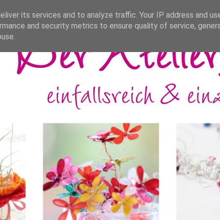
liver its services and to analyze traffic. Your IP address and us
rmance and security metrics to ensure quality of service, gene
buse.