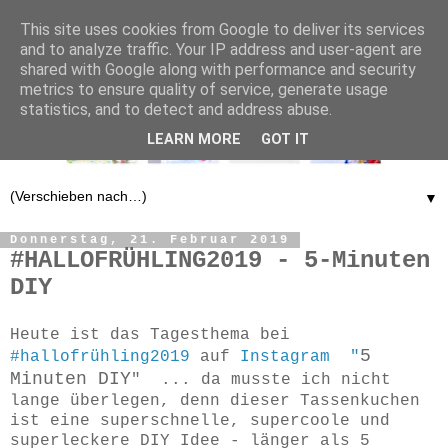
This site uses cookies from Google to deliver its services
and to analyze traffic. Your IP address and user-agent are
shared with Google along with performance and security
metrics to ensure quality of service, generate usage
statistics, and to detect and address abuse.
LEARN MORE
GOT IT
▼
Donnerstag, 21. Februar 2019
#HALLOFRÜHLING2019 - 5-Minuten
DIY
Heute ist das Tagesthema bei
5
#hallofrühling2019
auf
Instagram "
Minuten DIY
" ... da musste ich nicht
lange überlegen, denn dieser Tassenkuchen
ist eine superschnelle, supercoole und
superleckere DIY Idee - länger als 5