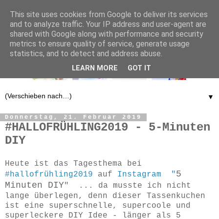
This site uses cookies from Google to deliver its services
and to analyze traffic. Your IP address and user-agent are
shared with Google along with performance and security
metrics to ensure quality of service, generate usage
statistics, and to detect and address abuse.
LEARN MORE
GOT IT
▼
Donnerstag, 21. Februar 2019
#HALLOFRÜHLING2019 - 5-Minuten
DIY
Heute ist das Tagesthema bei
5
#hallofrühling2019
auf
Instagram "
Minuten DIY
" ... da musste ich nicht
lange überlegen, denn dieser Tassenkuchen
ist eine superschnelle, supercoole und
superleckere DIY Idee - länger als 5