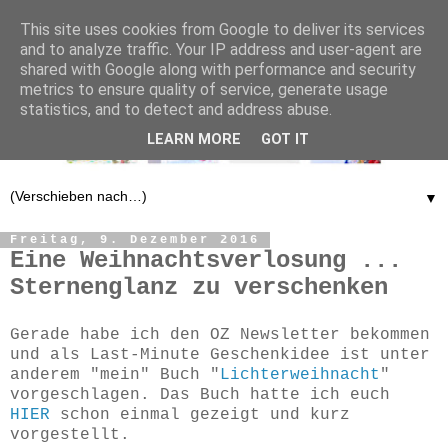
This site uses cookies from Google to deliver its services
and to analyze traffic. Your IP address and user-agent are
shared with Google along with performance and security
metrics to ensure quality of service, generate usage
statistics, and to detect and address abuse.
LEARN MORE
GOT IT
▼
Freitag, 9. Dezember 2016
Eine Weihnachtsverlosung ...
Sternenglanz zu verschenken
Gerade habe ich den OZ Newsletter bekommen
und als Last-Minute Geschenkidee ist unter
anderem "mein" Buch "
Lichterweihnacht
"
vorgeschlagen. Das Buch hatte ich euch
HIER
schon einmal gezeigt und kurz
vorgestellt.