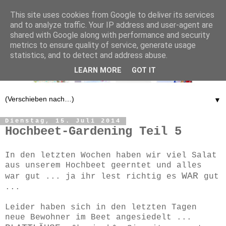
This site uses cookies from Google to deliver its services
and to analyze traffic. Your IP address and user-agent are
shared with Google along with performance and security
metrics to ensure quality of service, generate usage
statistics, and to detect and address abuse.
LEARN MORE
GOT IT
▼
Dienstag, 15. Juli 2014
Hochbeet-Gardening Teil 5
In den letzten Wochen haben wir viel Salat
aus unserem Hochbeet geerntet und alles
WAR
war gut ... ja ihr lest richtig es
gut
...
Leider haben sich in den letzten Tagen
neue Bewohner im Beet angesiedelt ...