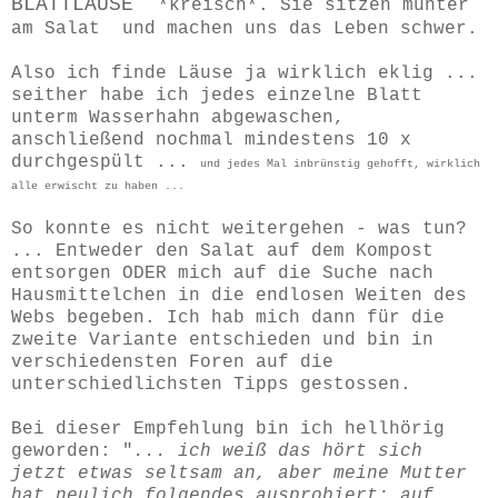
BLATTLÄUSE
*kreisch*. Sie sitzen munter
am Salat und machen uns das Leben schwer.
Also ich finde Läuse ja wirklich eklig ...
seither habe ich jedes einzelne Blatt
unterm Wasserhahn abgewaschen,
anschließend nochmal mindestens 10 x
durchgespült ...
und jedes Mal inbrünstig gehofft, wirklich
alle erwischt zu haben ...
So konnte es nicht weitergehen - was tun?
... Entweder den Salat auf dem Kompost
entsorgen ODER mich auf die Suche nach
Hausmittelchen in die endlosen Weiten des
Webs begeben. Ich hab mich dann für die
zweite Variante entschieden und bin in
verschiedensten Foren auf die
unterschiedlichsten Tipps gestossen.
Bei dieser Empfehlung bin ich hellhörig
geworden: "
... ich weiß das hört sich
jetzt etwas seltsam an, aber meine Mutter
hat neulich folgendes ausprobiert: auf