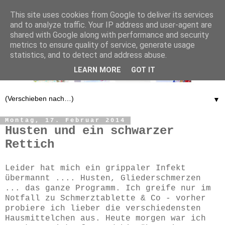
This site uses cookies from Google to deliver its services
and to analyze traffic. Your IP address and user-agent are
shared with Google along with performance and security
metrics to ensure quality of service, generate usage
statistics, and to detect and address abuse.
LEARN MORE
GOT IT
▼
Montag, 17. Februar 2014
Husten und ein schwarzer
Rettich
Leider hat mich ein grippaler Infekt
übermannt .... Husten, Gliederschmerzen
... das ganze Programm. Ich greife nur im
Notfall zu Schmerztablette & Co - vorher
probiere ich lieber die verschiedensten
Hausmittelchen aus. Heute morgen war ich