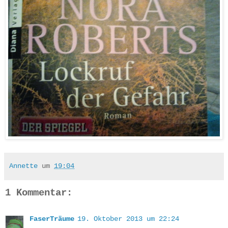
Annette
um
19:04
1 Kommentar:
FaserTräume
19. Oktober 2013 um 22:24