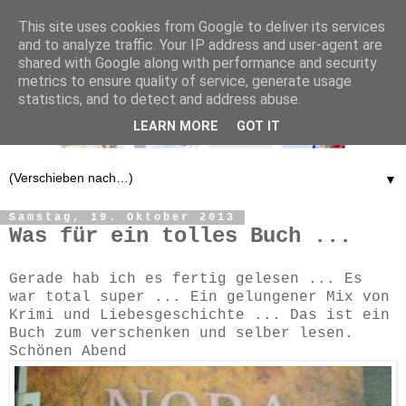
This site uses cookies from Google to deliver its services
and to analyze traffic. Your IP address and user-agent are
shared with Google along with performance and security
metrics to ensure quality of service, generate usage
statistics, and to detect and address abuse.
LEARN MORE
GOT IT
▼
Samstag, 19. Oktober 2013
Was für ein tolles Buch ...
Gerade hab ich es fertig gelesen ... Es
war total super ... Ein gelungener Mix von
Krimi und Liebesgeschichte ... Das ist ein
Buch zum verschenken und selber lesen.
Schönen Abend