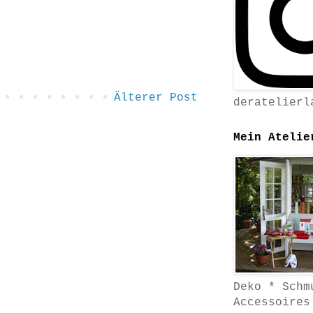
Älterer Post
deratelierl
Mein Atelie
Deko * Schm
Accessoires