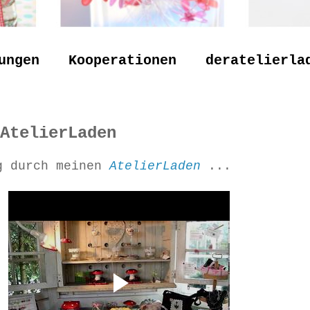
ungen
Kooperationen
deratelierla
AtelierLaden
ng durch meinen
AtelierLaden
...