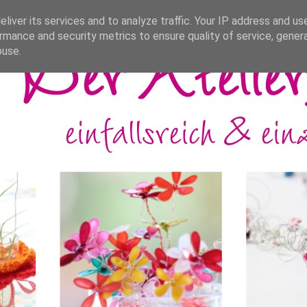
liver its services and to analyze traffic. Your IP address and us
rmance and security metrics to ensure quality of service, gene
buse.