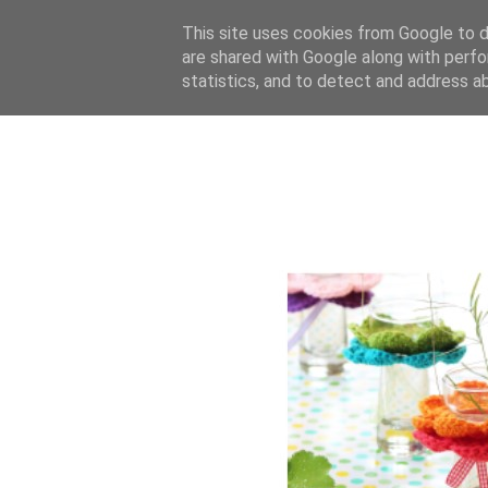
This site uses cookies from Google to de
are shared with Google along with perfo
statistics, and to detect and address a