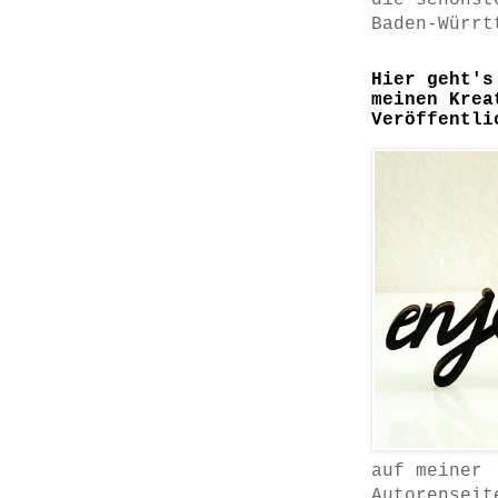
die schönst
Baden-Würrt
Hier geht's
meinen Krea
Veröffentli
auf meiner
Autorenseit