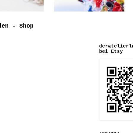
den - Shop
deratelierl
bei Etsy