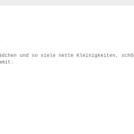
5
ädchen und so viele nette Kleinigkeiten, schö
amit.