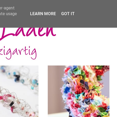
er-agent
rate usage
LEARN MORE
GOT IT