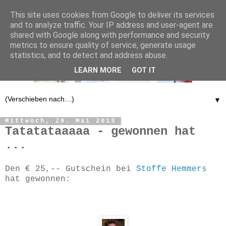
This site uses cookies from Google to deliver its services
and to analyze traffic. Your IP address and user-agent are
shared with Google along with performance and security
metrics to ensure quality of service, generate usage
statistics, and to detect and address abuse.
LEARN MORE
GOT IT
▼
Mittwoch, 29. Mai 2013
Tatatataaaaa - gewonnen hat
...
Den € 25,-- Gutschein bei
Stoffe Hemmers
hat gewonnen: