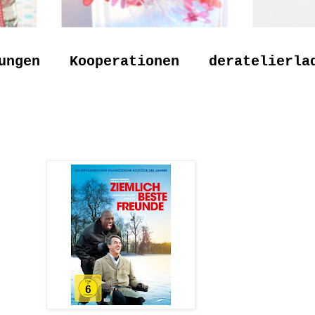
ungen
Kooperationen
deratelierla