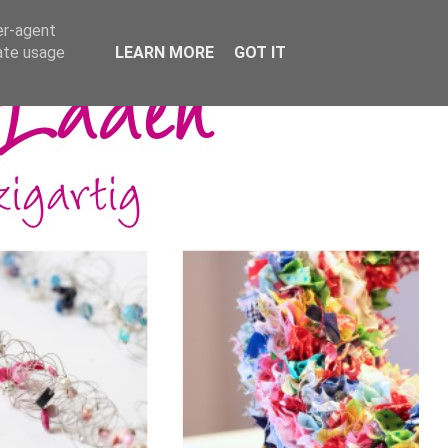
er-agent
rate usage
LEARN MORE
GOT IT