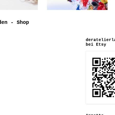
den - Shop
deratelierl
bei Etsy