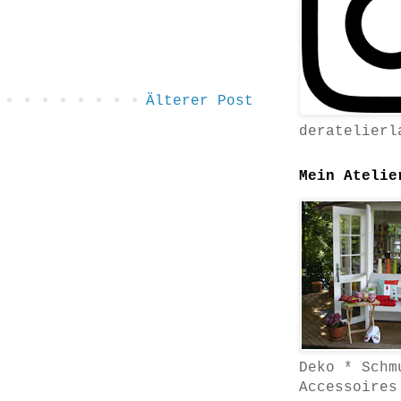
Älterer Post
deratelierl
Mein Atelie
Deko * Schm
Accessoires