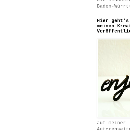
die schönst
Baden-Würrt
Hier geht's
meinen Krea
Veröffentli
auf meiner
Autorenseit