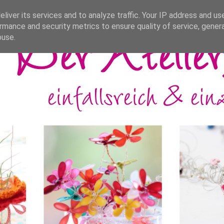
liver its services and to analyze traffic. Your IP address and us
rmance and security metrics to ensure quality of service, gene
buse.