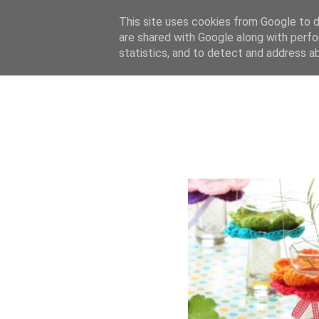
This site uses cookies from Google to de
are shared with Google along with perfo
statistics, and to detect and address a