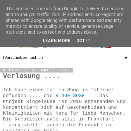
This site uses cookies from Google to deliver its services
and to analyze traffic. Your IP address and user-agent are
shared with Google along with performance and security
metrics to ensure quality of service, generate usage
statistics, and to detect and address abuse.
LEARN MORE
GOT IT
▼
Mittwoch, 4. April 2012
Verlosung ....
Ich habe einen tollen Shop im Internet
gefunden .... die
RINGELSUSE
... Das
Projekt Ringelsuse ist 2010 entstanden und
konzentriert sich auf Geschenkideen und
Kleinigkeiten mit Herz für liebe Menschen.
Die Kreativzentrale sitzt in Frankfurt,
"fairgestellt" werden die Produkte in
Lima/Peru von Daniel.