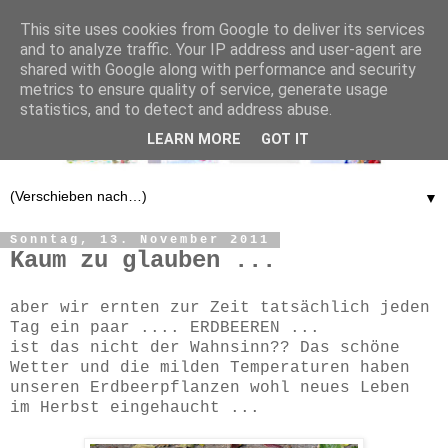
This site uses cookies from Google to deliver its services
and to analyze traffic. Your IP address and user-agent are
shared with Google along with performance and security
metrics to ensure quality of service, generate usage
statistics, and to detect and address abuse.
LEARN MORE
GOT IT
▼
Sonntag, 13. November 2011
Kaum zu glauben ...
aber wir ernten zur Zeit tatsächlich jeden
Tag ein paar .... ERDBEEREN ...
ist das nicht der Wahnsinn?? Das schöne
Wetter und die milden Temperaturen haben
unseren Erdbeerpflanzen wohl neues Leben
im Herbst eingehaucht ...