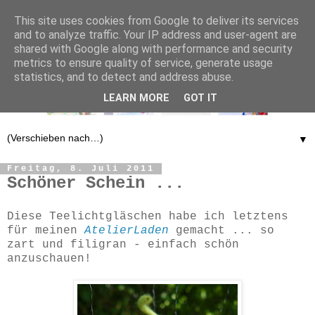
This site uses cookies from Google to deliver its services
and to analyze traffic. Your IP address and user-agent are
shared with Google along with performance and security
metrics to ensure quality of service, generate usage
statistics, and to detect and address abuse.
LEARN MORE
GOT IT
▼
Freitag, 8. Juli 2011
Schöner Schein ...
Diese Teelichtgläschen habe ich letztens
für meinen
AtelierLaden
gemacht ... so
zart und filigran - einfach schön
anzuschauen!