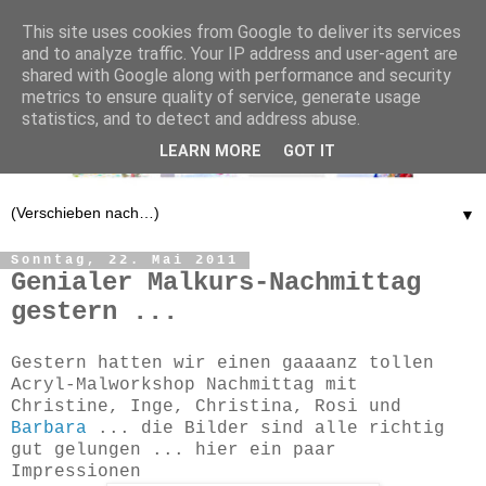
This site uses cookies from Google to deliver its services
and to analyze traffic. Your IP address and user-agent are
shared with Google along with performance and security
metrics to ensure quality of service, generate usage
statistics, and to detect and address abuse.
LEARN MORE
GOT IT
▼
Sonntag, 22. Mai 2011
Genialer Malkurs-Nachmittag
gestern ...
Gestern hatten wir einen gaaaanz tollen
Acryl-Malworkshop Nachmittag mit
Christine, Inge, Christina, Rosi und
Barbara
... die Bilder sind alle richtig
gut gelungen ... hier ein paar
Impressionen