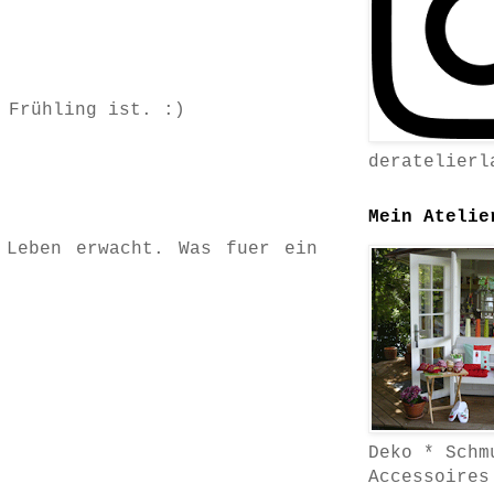
 Frühling ist. :)
deratelierl
Mein Atelie
 Leben erwacht. Was fuer ein
Deko * Schm
Accessoires