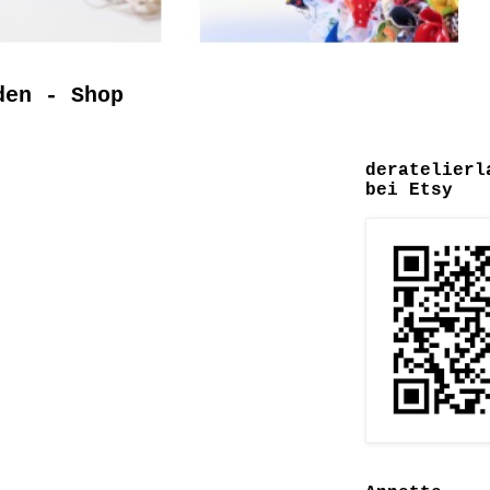
den - Shop
deratelierl
bei Etsy