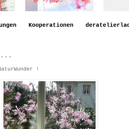
ungen
Kooperationen
deratelierla
...
NaturWunder !