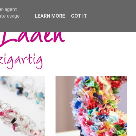
er-agent
rate usage
LEARN MORE
GOT IT