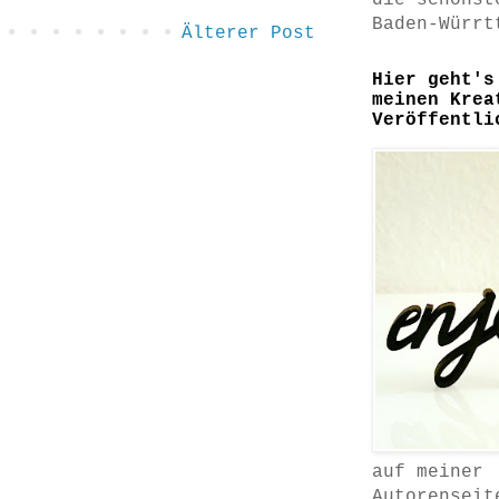
die schönst
Baden-Würrt
Älterer Post
Hier geht's
meinen Krea
Veröffentli
auf meiner
Autorenseit