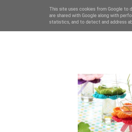
This site uses cookies from Google to de
are shared with Google along with perfo
statistics, and to detect and address a