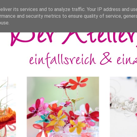
liver its services and to analyze traffic. Your IP address and us
rmance and security metrics to ensure quality of service, gene
buse.