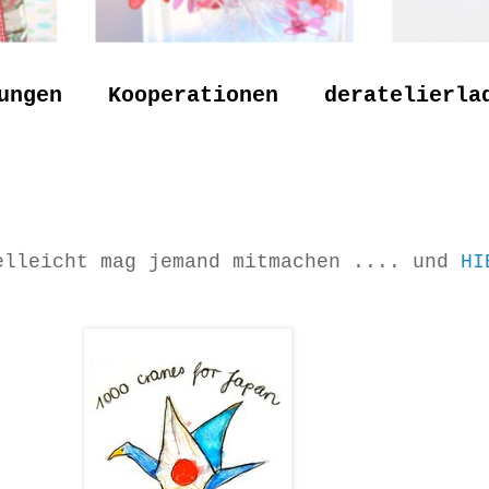
ungen
Kooperationen
deratelierla
elleicht mag jemand mitmachen .... und
H