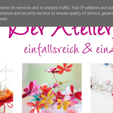
liver its services and to analyze traffic. Your IP address and us
rmance and security metrics to ensure quality of service, gene
buse.