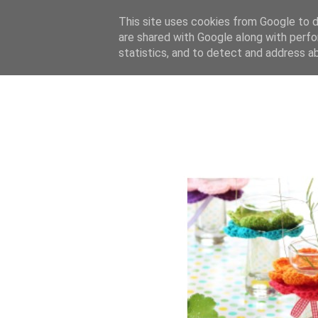
This site uses cookies from Google to de
are shared with Google along with perfo
statistics, and to detect and address a