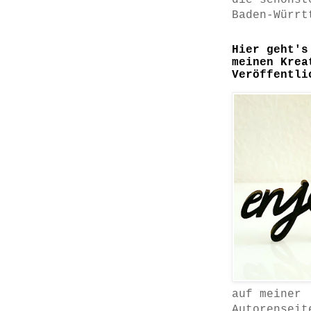
die schönst
Baden-Würrt
Hier geht's
meinen Krea
Veröffentli
auf meiner
Autorenseit