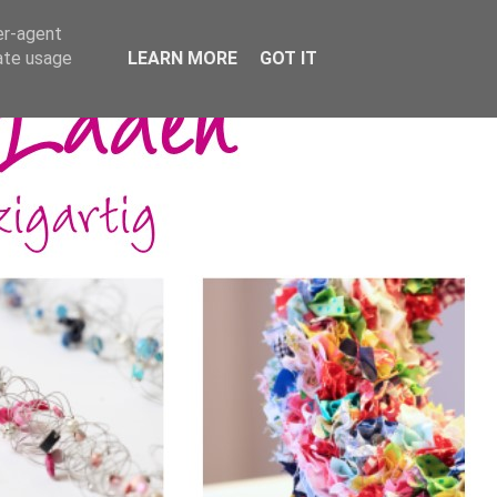
er-agent
rate usage
LEARN MORE
GOT IT