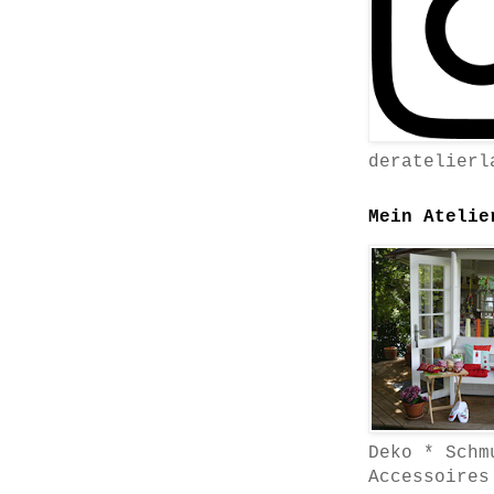
deratelierl
Mein Atelie
Deko * Schm
Accessoires