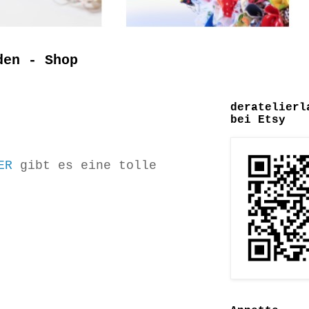
den - Shop
deratelierl
bei Etsy
IER
gibt es eine tolle