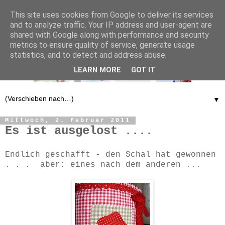
This site uses cookies from Google to deliver its services
and to analyze traffic. Your IP address and user-agent are
shared with Google along with performance and security
metrics to ensure quality of service, generate usage
statistics, and to detect and address abuse.
LEARN MORE
GOT IT
▼
Mittwoch, 2. Februar 2011
Es ist ausgelost ....
Endlich geschafft - den Schal hat gewonnen
. . . aber: eines nach dem anderen ...