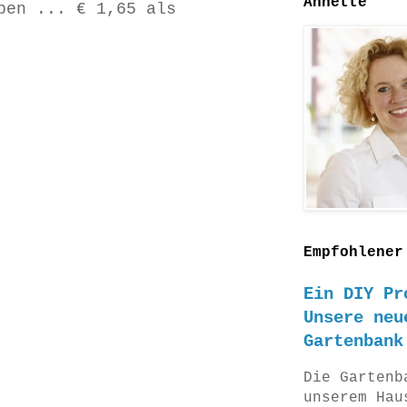
Annette
ben ... € 1,65 als
Empfohlener
Ein DIY Pr
Unsere neu
Gartenbank
Die Gartenb
unserem Hau