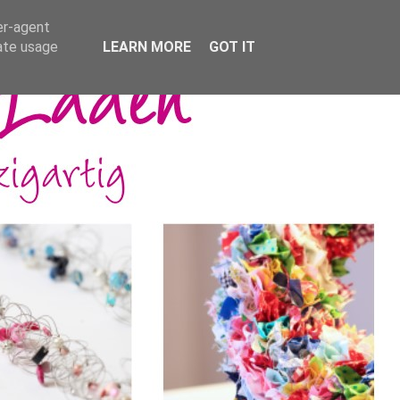
er-agent
rate usage
LEARN MORE
GOT IT