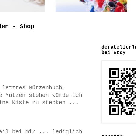
den - Shop
deratelierl
bei Etsy
 letztes Mützenbuch-
e Mützen stehen würde ich
ine Kiste zu stecken ...
ail bei mir ... lediglich