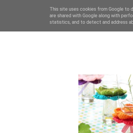
This site uses cookies from Google to de
are shared with Google along with perfo
statistics, and to detect and address a