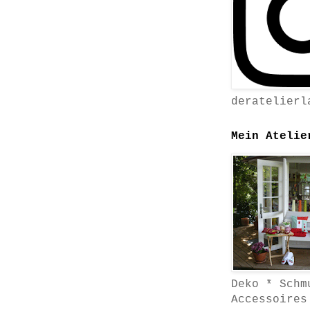
deratelierl
Mein Atelie
Deko * Schm
Accessoires