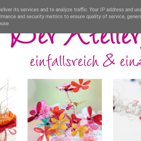
liver its services and to analyze traffic. Your IP address and us
rmance and security metrics to ensure quality of service, gene
buse.