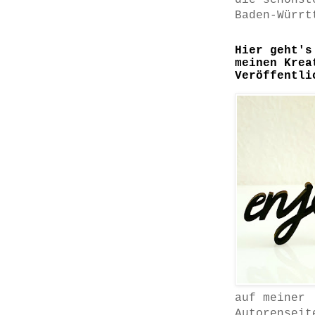
die schönst
Baden-Würrt
Hier geht's
meinen Krea
Veröffentli
auf meiner
Autorenseit