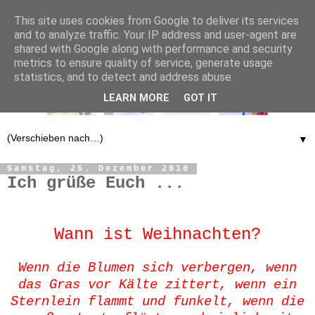
This site uses cookies from Google to deliver its services
and to analyze traffic. Your IP address and user-agent are
shared with Google along with performance and security
metrics to ensure quality of service, generate usage
statistics, and to detect and address abuse.
LEARN MORE
GOT IT
▼
Samstag, 25. Dezember 2010
Ich grüße Euch ...
Wann ist Weihnachten?
Wenn die Blumen sich verbergen, wenn
das Gras vor Kälte zittert, wenn ein
Sternlein flammt und funkelt, wenn die