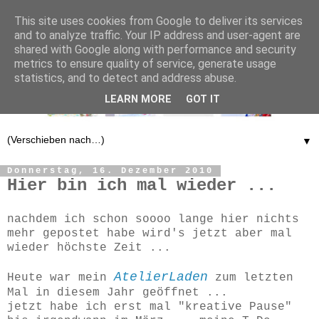
This site uses cookies from Google to deliver its services
and to analyze traffic. Your IP address and user-agent are
shared with Google along with performance and security
metrics to ensure quality of service, generate usage
statistics, and to detect and address abuse.
LEARN MORE
GOT IT
▼
Donnerstag, 16. Dezember 2010
Hier bin ich mal wieder ...
nachdem ich schon soooo lange hier nichts
mehr gepostet habe wird's jetzt aber mal
wieder höchste Zeit ...
AtelierLaden
Heute war mein
zum letzten
Mal in diesem Jahr geöffnet ...
jetzt habe ich erst mal "kreative Pause"