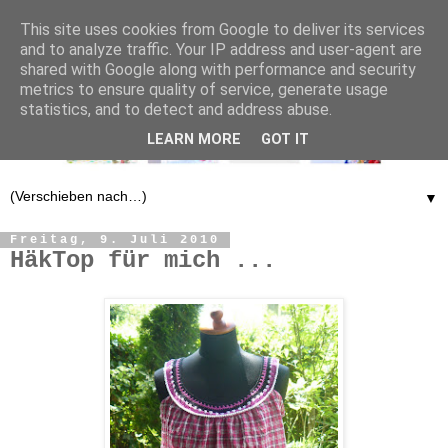
This site uses cookies from Google to deliver its services
and to analyze traffic. Your IP address and user-agent are
shared with Google along with performance and security
metrics to ensure quality of service, generate usage
statistics, and to detect and address abuse.
LEARN MORE
GOT IT
▼
Freitag, 9. Juli 2010
HäkTop für mich ...