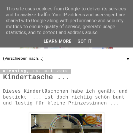
This site uses cookies from Google to deliver its services
and to analyze traffic. Your IP address and user-agent are
shared with Google along with performance and security
metrics to ensure quality of service, generate usage
statistics, and to detect and address abuse.
LEARN MORE
GOT IT
▼
Dienstag, 18. Mai 2010
Kindertasche ...
Dieses Kindertäschchen habe ich genäht und
bestickt ... ist doch richtig schön bunt
und lustig für kleine Prinzessinnen ...