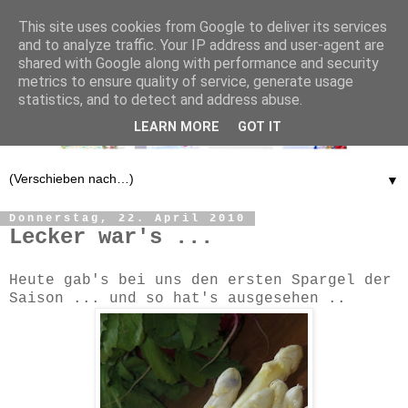
This site uses cookies from Google to deliver its services
and to analyze traffic. Your IP address and user-agent are
shared with Google along with performance and security
metrics to ensure quality of service, generate usage
statistics, and to detect and address abuse.
LEARN MORE
GOT IT
▼
Donnerstag, 22. April 2010
Lecker war's ...
Heute gab's bei uns den ersten Spargel der
Saison ... und so hat's ausgesehen ..