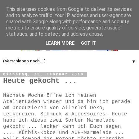
This site uses cookies from Google to deliver its services
and to analyze traffic. Your IP address and user-agent are
shared with Google along with performance and security
metrics to ensure quality of service, generate usage
statistics, and to detect and address abuse.
LEARN MORE
GOT IT
▼
Dienstag, 23. Februar 2010
Heute gekocht ...
Nächste Woche öffne ich meinen
AtelierLaden wieder und da bin ich gerade
am produzieren von allerlei Deko,
Leckereien, Schmuck & Accessoires. Heute
habe ich diese zwei Sorten Marmelade
gekocht ... lecker kann ich Euch sagen
.... Kürbis-Kokos und ACE-Marmelade ...
Falls jemand das Rezept möchte schreibt