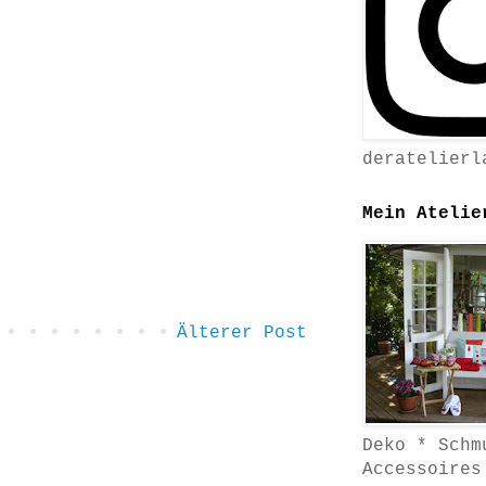
deratelierl
Mein Atelie
Älterer Post
Deko * Schm
Accessoires