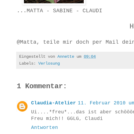
...MATTA - SABINE - CLAUDI
H
@Matta, teile mir doch per Mail dei
Eingestellt von
Annette
um
09:04
Labels:
Verlosung
1 Kommentar:
Claudia-Atelier
11. Februar 2010 u
Ui....*freu*...das ist aber schööö
Freu mich!! GGLG, Claudi
Antworten