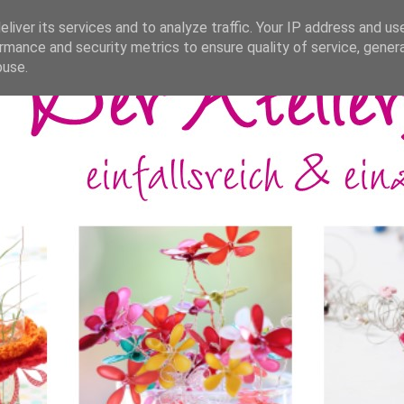
liver its services and to analyze traffic. Your IP address and us
rmance and security metrics to ensure quality of service, gene
buse.