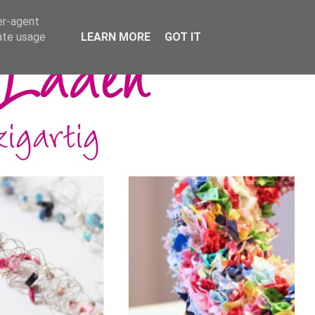
er-agent
rate usage
LEARN MORE
GOT IT