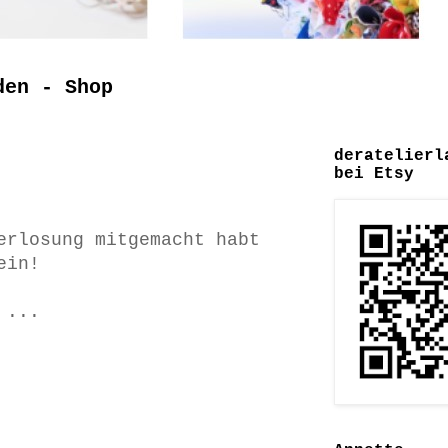
den - Shop
deratelierl
bei Etsy
erlosung mitgemacht habt
ein!
t ...