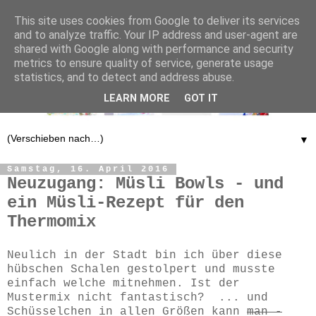
This site uses cookies from Google to deliver its services
and to analyze traffic. Your IP address and user-agent are
shared with Google along with performance and security
metrics to ensure quality of service, generate usage
statistics, and to detect and address abuse.
LEARN MORE
GOT IT
▼
Samstag, 16. April 2016
Neuzugang: Müsli Bowls - und
ein Müsli-Rezept für den
Thermomix
Neulich in der Stadt bin ich über diese
hübschen Schalen gestolpert und musste
einfach welche mitnehmen. Ist der
Mustermix nicht fantastisch? ... und
Schüsselchen in allen Größen kann
man -