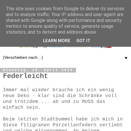
This site uses cookies from Google to deliver its services
and to analyze traffic. Your IP address and user-agent are
shared with Google along with performance and security
metrics to ensure quality of service, generate usage
statistics, and to detect and address abuse.
LEARN MORE
GOT IT
▼
Dienstag, 19. April 2016
Federleicht
Immer mal wieder brauche ich ein wenig
neue Deko - klar sind die Schränke voll
und trotzdem ... ab und zu MUSS das
einfach sein.
Beim letzten Stadtbummel habe ich mich in
diese filigranen Porzellanfedern verliebt
und welche mitgenommen. An meinem