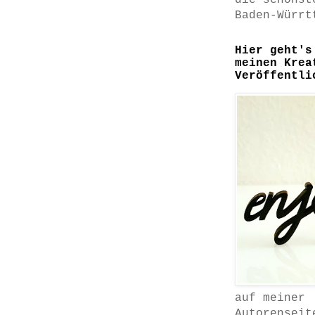
die schönst
Baden-Würrt
Hier geht's
meinen Krea
Veröffentli
auf meiner
Autorenseit