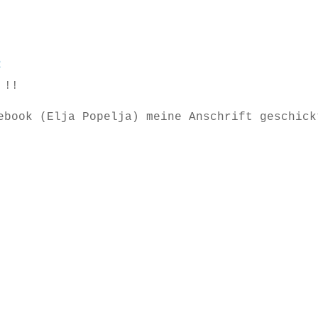
2
 !!
ebook (Elja Popelja) meine Anschrift geschick