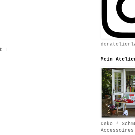
deratelierl
t !
Mein Atelie
Deko * Schm
Accessoires