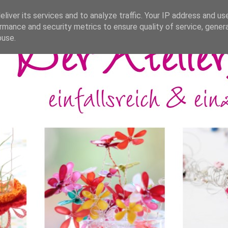
liver its services and to analyze traffic. Your IP address and us
rmance and security metrics to ensure quality of service, gene
buse.