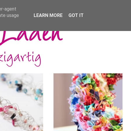
er-agent
rate usage
LEARN MORE
GOT IT