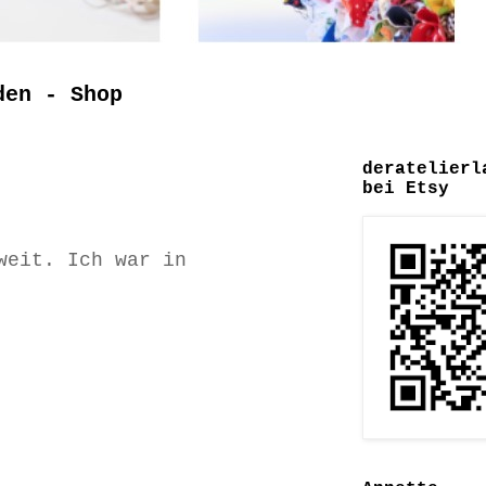
den - Shop
deratelierl
bei Etsy
weit. Ich war in