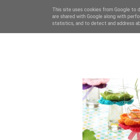
This site uses cookies from Google to de
are shared with Google along with perfo
statistics, and to detect and address a