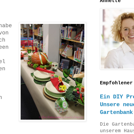
Annette
habe
von
ch
een
el
en
Empfohlener
Ein DIY Pr
n
Unsere neu
Gartenbank
Die Gartenb
unserem Hau