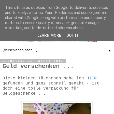
This site uses cookies from Google to deliver its services
and to analyze traffic. Your IP address and user-agent are
shared with Google along with performance and security
metrics to ensure quality of service, generate usage
statistics, and to detect and address abuse.
LEARN MORE
GOT IT
▼
Dienstag, 19. April 2011
Geld verschenken ...
Diese kleinen Täschchen habe ich
HIER
gefunden und ganz schnell genäht - ist
doch eine tolle Verpackung für
Geldgeschenke ...