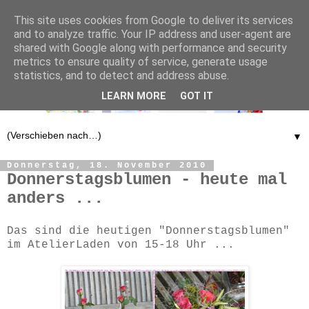
This site uses cookies from Google to deliver its services
and to analyze traffic. Your IP address and user-agent are
shared with Google along with performance and security
metrics to ensure quality of service, generate usage
statistics, and to detect and address abuse.
LEARN MORE
GOT IT
▼
Donnerstag, 18. November 2010
Donnerstagsblumen - heute mal
anders ...
Das sind die heutigen "Donnerstagsblumen"
im AtelierLaden von 15-18 Uhr ...