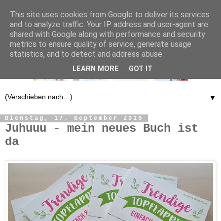
This site uses cookies from Google to deliver its services
and to analyze traffic. Your IP address and user-agent are
shared with Google along with performance and security
metrics to ensure quality of service, generate usage
statistics, and to detect and address abuse.
LEARN MORE
GOT IT
▼
Dienstag, 17. September 2019
Juhuuu - mein neues Buch ist
da