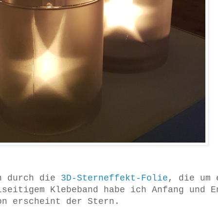
en durch die
3D-Sterneffekt-Folie
, die um 
lseitigem Klebeband habe ich Anfang und E
on erscheint der Stern.