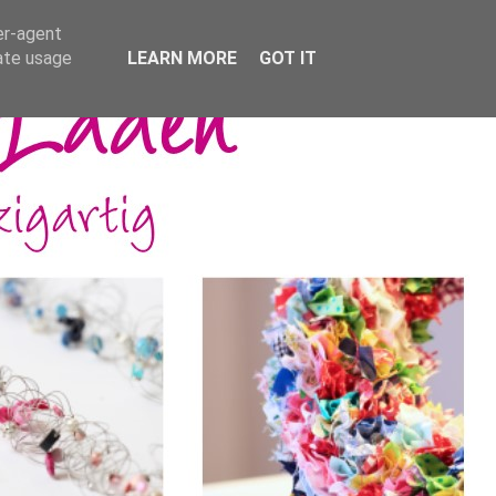
er-agent
rate usage
LEARN MORE
GOT IT