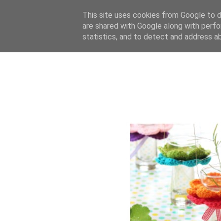
This site uses cookies from Google to de
are shared with Google along with perfo
statistics, and to detect and address a