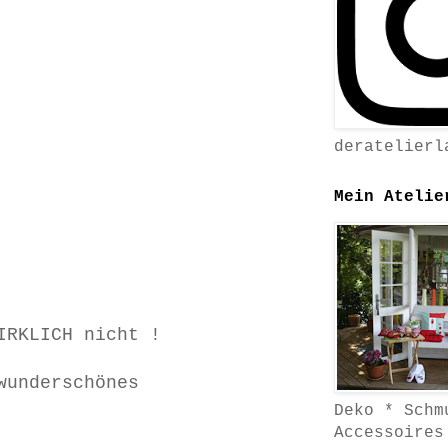
deratelierl
Mein Atelie
IRKLICH nicht !
wunderschönes
Deko * Schm
Accessoires