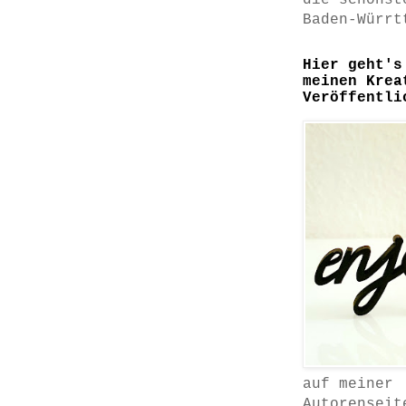
die schönst
Baden-Würrt
Hier geht's
meinen Krea
Veröffentli
auf meiner
Autorenseit