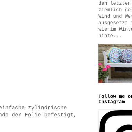
den letzten
ziemlich ge
Wind und We
ausgesetzt 
wie im Wint
hinte...
Follow me o
Instagram
einfache zylindrische
nde der Folie befestigt,