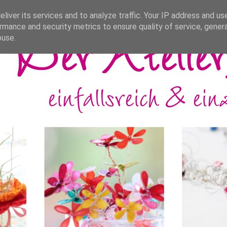
liver its services and to analyze traffic. Your IP address and us
rmance and security metrics to ensure quality of service, gene
buse.