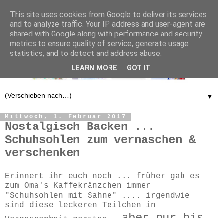
This site uses cookies from Google to deliver its services
and to analyze traffic. Your IP address and user-agent are
shared with Google along with performance and security
metrics to ensure quality of service, generate usage
statistics, and to detect and address abuse.
LEARN MORE
GOT IT
▼
Mittwoch, 1. Februar 2017
Nostalgisch Backen ...
Schuhsohlen zum vernaschen &
verschenken
Erinnert ihr euch noch ... früher gab es
zum Oma's Kaffekränzchen immer
"Schuhsohlen mit Sahne" .... irgendwie
sind diese leckeren Teilchen in
aber nur bis