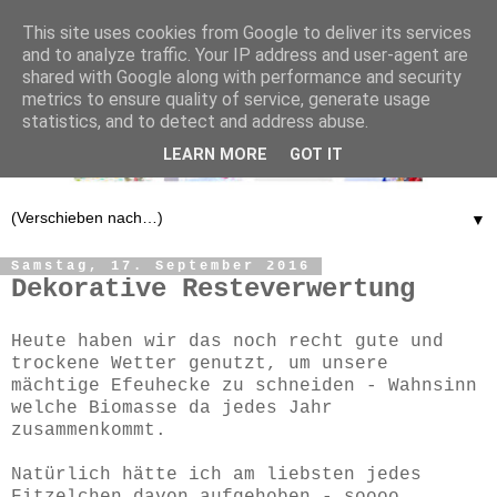
This site uses cookies from Google to deliver its services
and to analyze traffic. Your IP address and user-agent are
shared with Google along with performance and security
metrics to ensure quality of service, generate usage
statistics, and to detect and address abuse.
LEARN MORE
GOT IT
▼
Samstag, 17. September 2016
Dekorative Resteverwertung
Heute haben wir das noch recht gute und
trockene Wetter genutzt, um unsere
mächtige Efeuhecke zu schneiden - Wahnsinn
welche Biomasse da jedes Jahr
zusammenkommt.
Natürlich hätte ich am liebsten jedes
Fitzelchen davon aufgehoben - soooo