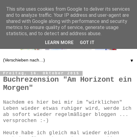
This site uses cookies from Google to deliver its services
and to analyze traffic. Your IP address and user-agent are
shared with Google along with performance and security
metrics to ensure quality of service, generate usage
statistics, and to detect and address abuse.
LEARN MORE
GOT IT
▼
Freitag, 16. Oktober 2015
Buchrezension "Am Horizont ein
Morgen"
Nachdem es hier bei mir im "wirklichen"
Leben wieder etwas ruhiger wird, werde ich
ab sofort wieder regelmäßiger bloggen ...
versprochen :-)
Heute habe ich gleich mal wieder einen